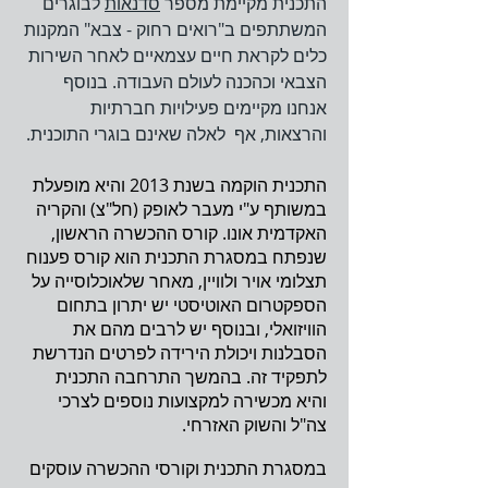
התכנית מקיימת מספר
סדנאות
לבוגרים
המשתתפים ב"רואים רחוק - צבא" המקנות
כלים לקראת חיים עצמאיים לאחר השירות
הצבאי וכהכנה לעולם העבודה. בנוסף
אנחנו מקיימים פעילויות חברתיות
והרצאות, אף לאלה שאינם בוגרי התוכנית.
התכנית הוקמה בשנת 2013 והיא מופעלת
במשותף ע"י מעבר לאופק (חל"צ) והקריה
האקדמית אונו. קורס ההכשרה הראשון,
שנפתח במסגרת התכנית הוא קורס פענוח
תצלומי אויר ולוויין, מאחר שלאוכלוסייה על
הספקטרום האוטיסטי יש יתרון בתחום
הוויזואלי, ובנוסף יש לרבים מהם את
הסבלנות ויכולת הירידה לפרטים הנדרשת
לתפקיד זה. בהמשך התרחבה התכנית
והיא מכשירה למקצועות נוספים לצרכי
צה"ל והשוק האזרחי.
במסגרת התכנית וקורסי ההכשרה עוסקים